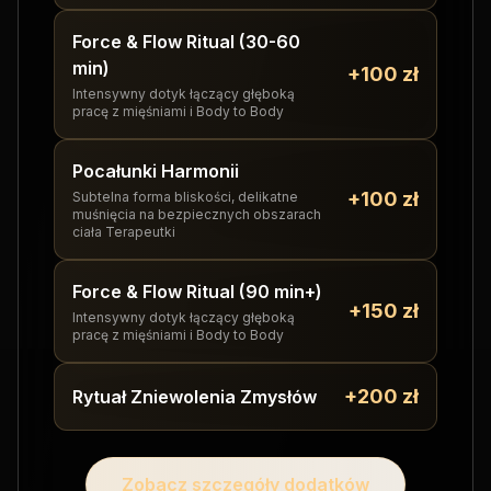
Force & Flow Ritual (30-60
min)
+100 zł
Intensywny dotyk łączący głęboką
pracę z mięśniami i Body to Body
Pocałunki Harmonii
+100 zł
Subtelna forma bliskości, delikatne
muśnięcia na bezpiecznych obszarach
ciała Terapeutki
Force & Flow Ritual (90 min+)
+150 zł
Intensywny dotyk łączący głęboką
pracę z mięśniami i Body to Body
+200 zł
Rytuał Zniewolenia Zmysłów
Zobacz szczegóły dodatków